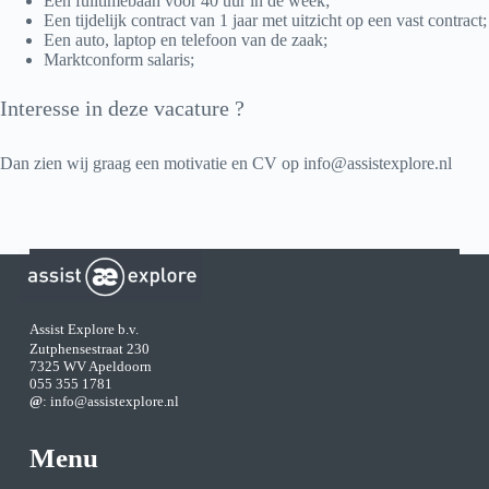
Een fulltimebaan voor 40 uur in de week;
Een tijdelijk contract van 1 jaar met uitzicht op een vast contract;
Een auto, laptop en telefoon van de zaak;
Marktconform salaris;
Interesse in deze vacature ?
Dan zien wij graag een motivatie en CV op info@assistexplore.nl
Assist Explore b.v.
Zutphensestraat 230
7325 WV Apeldoorn
055 355 1781
@
:
info@assistexplore.nl
Menu