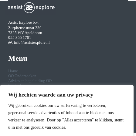
Assist Explore b.v.
Zutphensestraat 230
7325 WV Apeldoorn
055 355 1781
@
:
info@assistexplore.nl
Menu
Home
OO Onderzoeken
Advies en begeleiding OO
Ecologie
Archeologie
Wij hechten waarde aan uw privacy
Opleiding & Training
Contact
Wij gebruiken cookies om uw surfervaring te verbeteren,
gepersonaliseerde advertenties of inhoud aan te bieden en ons
Over ons
verkeer te analyseren. Door op "Alles accepteren" te klikken, stemt
u in met ons gebruik van cookies.
Affiniteit is de key in onze organisatie. Assist Explore staat borg voor de
kwaliteit die afgeleverd dient te worden om te kunnen opereren met