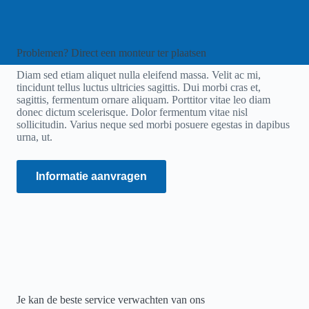
Problemen? Direct een monteur ter plaatsen
Diam sed etiam aliquet nulla eleifend massa. Velit ac mi,
tincidunt tellus luctus ultricies sagittis. Dui morbi cras et,
sagittis, fermentum ornare aliquam. Porttitor vitae leo diam
donec dictum scelerisque. Dolor fermentum vitae nisl
sollicitudin. Varius neque sed morbi posuere egestas in dapibus
urna, ut.
Informatie aanvragen
Je kan de beste service verwachten van ons