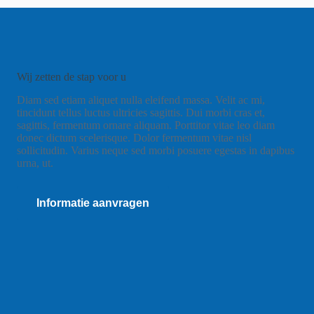
Wij zetten de stap voor u
Diam sed etiam aliquet nulla eleifend massa. Velit ac mi,
tincidunt tellus luctus ultricies sagittis. Dui morbi cras et,
sagittis, fermentum ornare aliquam. Porttitor vitae leo diam
donec dictum scelerisque. Dolor fermentum vitae nisl
sollicitudin. Varius neque sed morbi posuere egestas in dapibus
urna, ut.
Informatie aanvragen